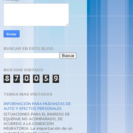
BUSCAR EN ESTE BLOG
NOS HAN VISITADO
8
7
0
0
5
9
TEMAS MAS VISITADOS
INFORMACIÓN PARA MUDANZAS DE
AUTO Y EFECTOS PERSONALES
SITUACIONES PARA EL INGRESO DE
EQUIPAJE NO ACOMPAÑADO, DE
ACUERDO A LA CONDICIÓN
MIGRATORIA. La importación de un
automóvil usado y regi...