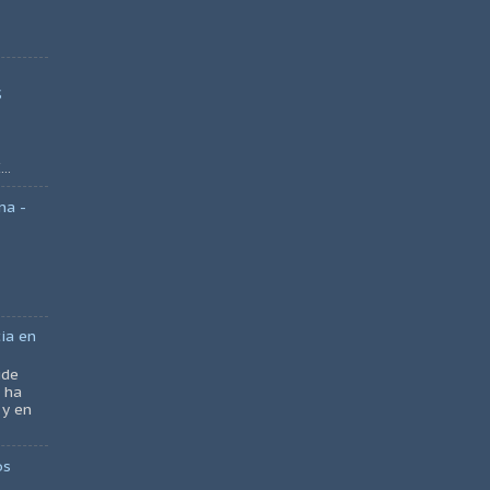
S
..
na -
ia en
ide
 ha
 y en
os