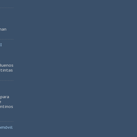
nan
I
S
a
 Buenos
stintas
 para
e
entinos
omóvil