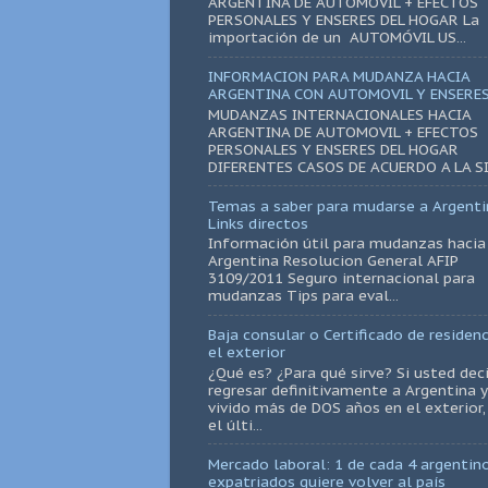
ARGENTINA DE AUTOMÓVIL + EFECTOS
PERSONALES Y ENSERES DEL HOGAR La
importación de un AUTOMÓVIL US...
INFORMACION PARA MUDANZA HACIA
ARGENTINA CON AUTOMOVIL Y ENSERE
MUDANZAS INTERNACIONALES HACIA
ARGENTINA DE AUTOMOVIL + EFECTOS
PERSONALES Y ENSERES DEL HOGAR
DIFERENTES CASOS DE ACUERDO A LA SI.
Temas a saber para mudarse a Argenti
Links directos
Información útil para mudanzas hacia
Argentina Resolucion General AFIP
3109/2011 Seguro internacional para
mudanzas Tips para eval...
Baja consular o Certificado de residenc
el exterior
¿Qué es? ¿Para qué sirve? Si usted dec
regresar definitivamente a Argentina y
vivido más de DOS años en el exterior,
el últi...
Mercado laboral: 1 de cada 4 argentin
expatriados quiere volver al país