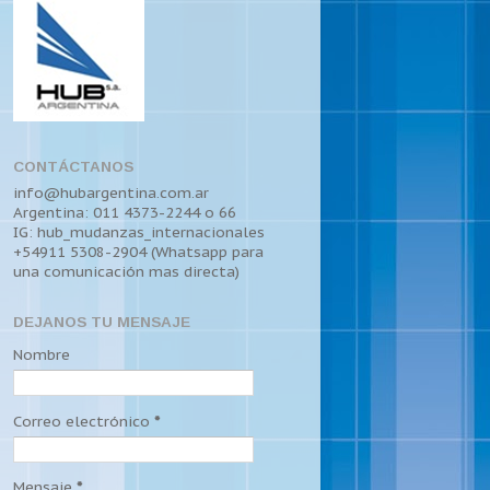
CONTÁCTANOS
info@hubargentina.com.ar
Argentina: 011 4373-2244 o 66
IG: hub_mudanzas_internacionales
+54911 5308-2904 (Whatsapp para
una comunicación mas directa)
DEJANOS TU MENSAJE
Nombre
Correo electrónico
*
Mensaje
*