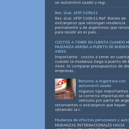
un automóvil usado y regi...
Res. Gral. AFIP 3109/11
Res. Gral. AFIP 3109/11 Ref. Bienes de
extranjeros que obtengan residencia
permanente y de argentinos que retor
para residir en el país...
COSTOS A TENER EN CUENTA CUANDO M
MUDANZA ARRIBA A PUERTO DE BUENO
AIRES.
Importante : costos a tener en cuent
cuando la mudanza llega a puerto de
Aires. Al comparar presupuestos de di
empresas,...
Retorno a Argentina con
automóvil usado
Algunos tips importantes
la correcta importación d
vehículo por parte de arg
retornantes o extranjeros que hayan
obtenido la r...
Mudanza de efectos personales y aut
MUDANZAS INTERNACIONALES HACIA