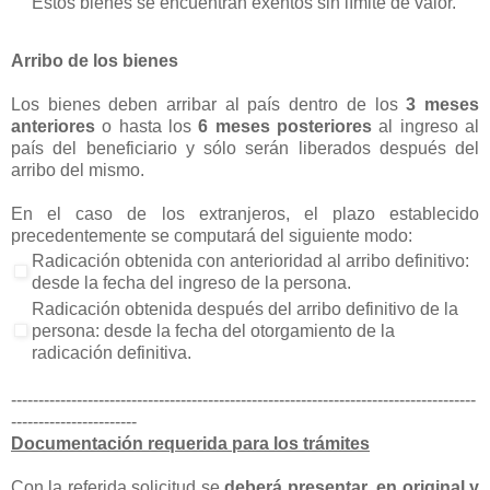
Estos bienes se encuentran exentos sin límite de valor.
Arribo de los bienes
Los bienes deben arribar al país dentro de los
3 meses
anteriores
o hasta los
6 meses posteriores
al ingreso al
país del beneficiario y sólo serán liberados después del
arribo del mismo.
En el caso de los extranjeros, el plazo establecido
precedentemente se computará del siguiente modo:
Radicación obtenida con anterioridad al arribo definitivo:
desde la fecha del ingreso de la persona.
Radicación obtenida después del arribo definitivo de la
persona: desde la fecha del otorgamiento de la
radicación definitiva.
-------------------------------------------------------------------------------------
-----------------------
Documentación requerida para los trámites
Con la referida solicitud se
deberá presentar
,
en original y