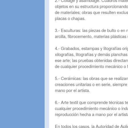
2.- Collage y asamblage. Cuadros matéri
objetos en su estructura proporcionando
de materiales; obras que resulten exclu
placas o chapas.
3.- Esculturas: las piezas de bulto o en
arcilla, fibrocemento, materias plásticas
4.- Grabados, estampas y litografías ori
xilografías, litografías y demás planch
ese arte; las pruebas obtenidas directa
de cualquier procedimiento mecánico o f
5.- Cerámicas: las obras que se realizan
creaciones unitarias o en serie, siempre
mano por el artista.
6.- Arte textil que comprende técnicas te
cualquier procedimiento mecánico o indu
reproducción hecha a mano por el artist
En todos los casos, la Autoridad de Apl