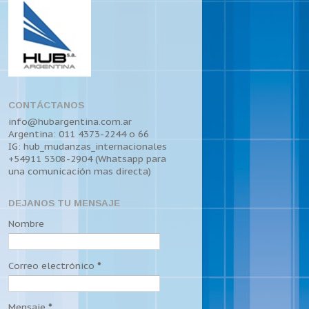
CONTÁCTANOS
info@hubargentina.com.ar
Argentina: 011 4373-2244 o 66
IG: hub_mudanzas_internacionales
+54911 5308-2904 (Whatsapp para
una comunicación mas directa)
DEJANOS TU MENSAJE
Nombre
Correo electrónico
*
Mensaje
*