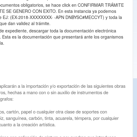
documentos obligatorios, se hace click en CONFIRMAR TRÁMITE
ITE SE GENERO CON EXITO. En esta instancia ya podemos
ente EJ: (EX-2018-XXXXXXXX- -APN DNBYSC#MECCYT) y toda la
que dan validez al trámite.
e expediente, descargar toda la documentación electrónica
la. Esta es la documentación que presentará ante los organismos
da.
aplicarán a la importación y/o exportación de las siguientes obras
eros, hechas a mano con o sin auxilio de instrumentos de
ógrafos:
zos, cartón, papel o cualquier otra clase de soportes con
ápiz, sanguínea, carbón, tinta, acuarela, témpera, por cualquier
cuanto a la creación artística.