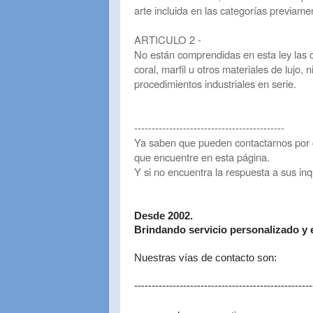
arte incluida en las categorías previa
ARTICULO 2 -
No están comprendidas en esta ley las co
coral, marfil u otros materiales de lujo,
procedimientos industriales en serie.
-------------------------------------------
Ya saben que pueden contactarnos por cu
que encuentre en esta página.
Y si no encuentra la respuesta a sus in
Desde 2002.
Brindando servicio personalizado y 
Nuestras vías de contacto son:
---------------------------------------------------