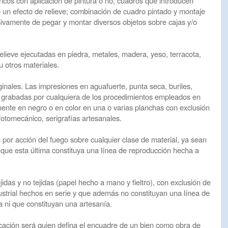
cos con aplicación de pintura o no; cuadros que introducen
 un efecto de relieve; combinación de cuadro pintado y montaje
sivamente de pegar y montar diversos objetos sobre cajas y/o
 relieve ejecutadas en piedra, metales, madera, yeso, terracota,
 u otros materiales.
ginales. Las impresiones en aguafuerte, punta seca, buriles,
as grabadas por cualquiera de los procedimientos empleados en
mente en negro o en color en una o varias planchas con exclusión
otomecánico, serigrafías artesanales.
 por acción del fuego sobre cualquier clase de material, ya sean
 que esta última constituya una línea de reproducción hecha a
jidas y no tejidas (papel hecho a mano y fieltro), con exclusión de
strial hechos en serie y que además no constituyan una línea de
a ni que constituyan una artesanía.
icación será quien defina el encuadre de un bien como obra de